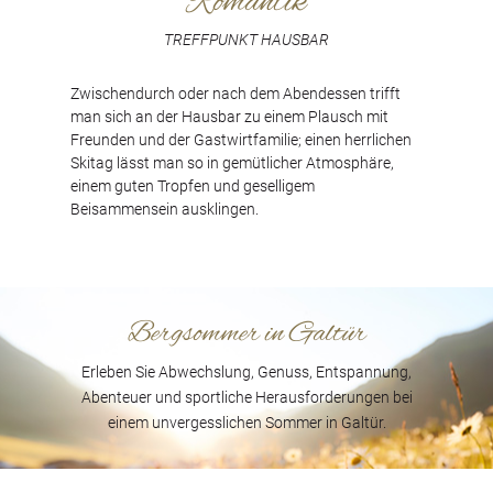
Romantik
Online Buchen
TREFFPUNKT HAUSBAR
Das Kleingedruckte
Zwischendurch oder nach dem Abendessen trifft
Stornobedingungen
man sich an der Hausbar zu einem Plausch mit
Freunden und der Gastwirtfamilie; einen herrlichen
Reiseschutz
Skitag lässt man so in gemütlicher Atmosphäre,
Winter
einem guten Tropfen und geselligem
Beisammensein ausklingen.
Ski & Snowboard
Langlauf & Wandern
Tourenski
Skipasspreise
Bergsommer in Galtür
Sommer
Erleben Sie Abwechslung, Genuss, Entspannung,
Sommer in Galtür
Abenteuer und sportliche Herausforderungen bei
einem unvergesslichen Sommer in Galtür.
Sommerpreise
Service