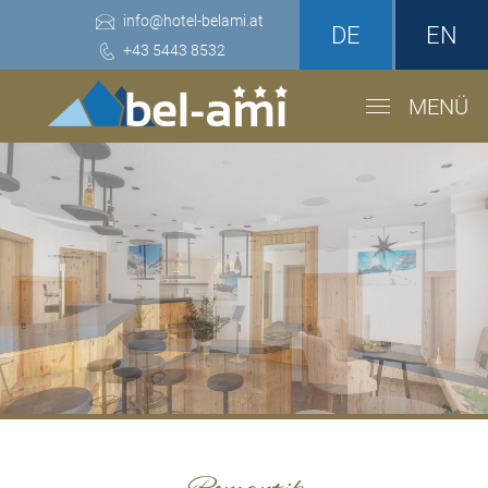
info
@
hotel-belami.at
DE
EN
+43 5443 8532
MENÜ
Home
Das Hotel
Zimmer
Frühstück
Wellness
Romantik
Preise & Angebote
Preisliste
Angebote
Anfrage