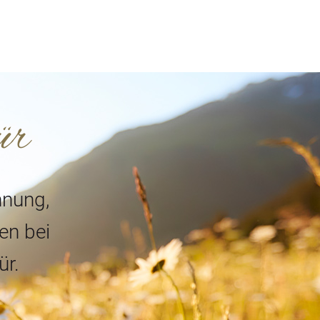
ür
nnung,
en bei
ür.