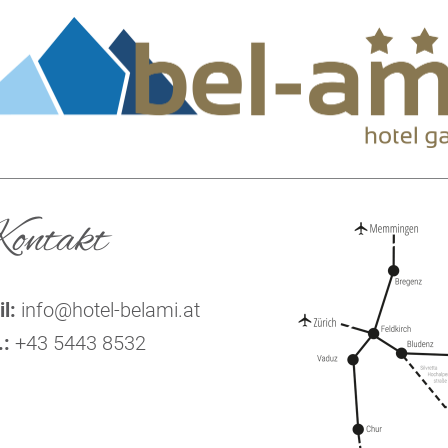
ontakt
l:
info
@
hotel-belami.at
.:
+43 5443 8532