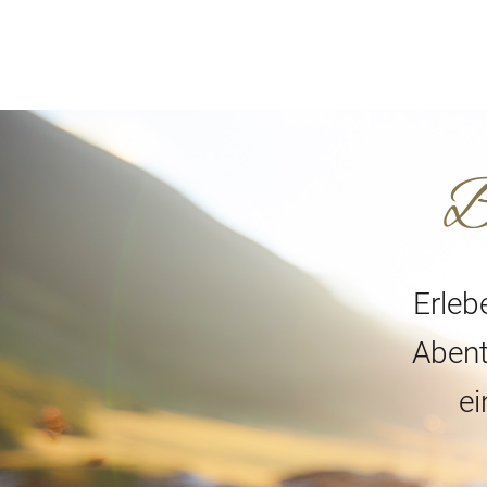
B
Erleb
Abent
ei